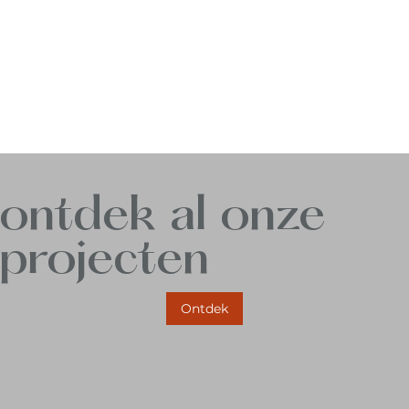
ontdek al onze
projecten
Ontdek